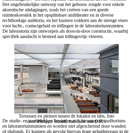
Het ongebruikelijke ontwerp van het gebouw zorgde voor enkele
akoestische uitdagingen, zoals het creëren van een goede
ruimteakoestiek in het opsplitsbare amfitheater en in diverse
rechthoekige auditoria, en het kunnen voldoen aan de strenge eisen
voor lucht-, contactgeluid en trillingen in de laboratoriumruimten.
De laboratoria zijn ontworpen als doos-in-doos constructie, waarbij
specifiek aandacht is besteed aan trillingsvrije vloeren.
Terrassen en pleinen tussen de lokalen en labs, foto
De studie- en werkplekken bevinden zich bovenop de auditorium-
door Philippe Ruault, met dank aan OMA
en laboratoriumruimten en worden niet afgeschermd door wanden
of plafonds. Er kunnen als gevolg hiervan hoge geluidniveaus in de