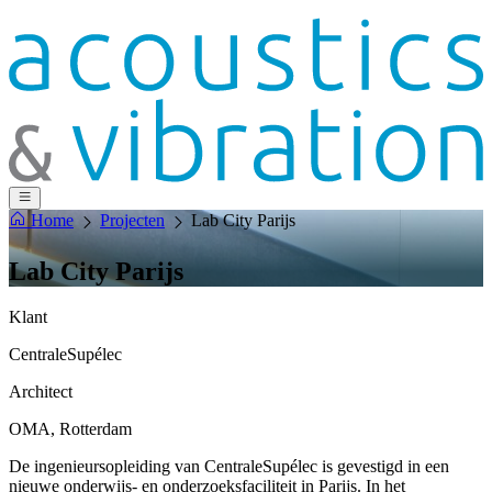
Home
Projecten
Lab City Parijs
Lab City Parijs
Klant
CentraleSupélec
Architect
OMA, Rotterdam
De ingenieursopleiding van CentraleSupélec is gevestigd in een
nieuwe onderwijs- en onderzoeksfaciliteit in Parijs. In het