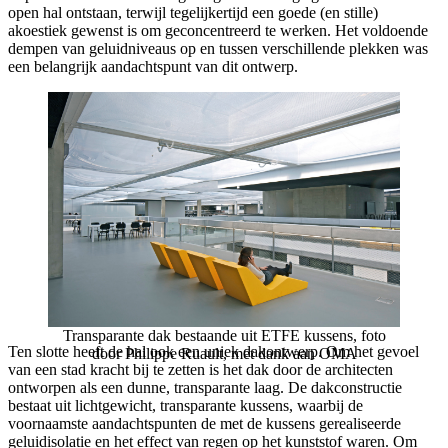
open hal ontstaan, terwijl tegelijkertijd een goede (en stille)
akoestiek gewenst is om geconcentreerd te werken. Het voldoende
dempen van geluidniveaus op en tussen verschillende plekken was
een belangrijk aandachtspunt van dit ontwerp.
Transparante dak bestaande uit ETFE kussens, foto
Ten slotte heeft de hal ook een uniek dakontwerp. Om het gevoel
door Philippe Ruault, met dank aan OMA
van een stad kracht bij te zetten is het dak door de architecten
ontworpen als een dunne, transparante laag. De dakconstructie
bestaat uit lichtgewicht, transparante kussens, waarbij de
voornaamste aandachtspunten de met de kussens gerealiseerde
geluidisolatie en het effect van regen op het kunststof waren. Om