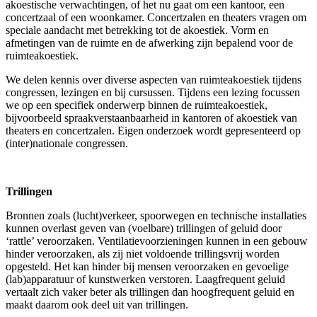
akoestische verwachtingen, of het nu gaat om een kantoor, een
concertzaal of een woonkamer. Concertzalen en theaters vragen om
speciale aandacht met betrekking tot de akoestiek. Vorm en
afmetingen van de ruimte en de afwerking zijn bepalend voor de
ruimteakoestiek.
We delen kennis over diverse aspecten van ruimteakoestiek tijdens
congressen, lezingen en bij cursussen. Tijdens een lezing focussen
we op een specifiek onderwerp binnen de ruimteakoestiek,
bijvoorbeeld spraakverstaanbaarheid in kantoren of akoestiek van
theaters en concertzalen. Eigen onderzoek wordt gepresenteerd op
(inter)nationale congressen.
Trillingen
Bronnen zoals (lucht)verkeer, spoorwegen en technische installaties
kunnen overlast geven van (voelbare) trillingen of geluid door
‘rattle’ veroorzaken. Ventilatievoorzieningen kunnen in een gebouw
hinder veroorzaken, als zij niet voldoende trillingsvrij worden
opgesteld. Het kan hinder bij mensen veroorzaken en gevoelige
(lab)apparatuur of kunstwerken verstoren. Laagfrequent geluid
vertaalt zich vaker beter als trillingen dan hoogfrequent geluid en
maakt daarom ook deel uit van trillingen.