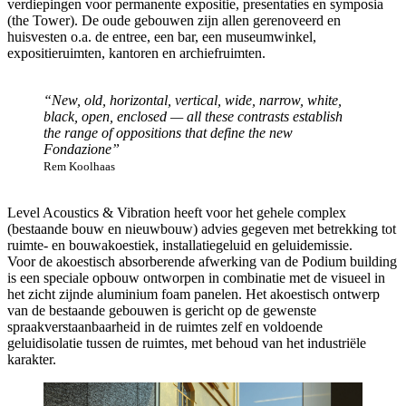
verdiepingen voor permanente expositie, presentaties en symposia
(the Tower). De oude gebouwen zijn allen gerenoveerd en
huisvesten o.a. de entree, een bar, een museumwinkel,
expositieruimten, kantoren en archiefruimten.
“New, old, horizontal, vertical, wide, narrow, white,
black, open, enclosed — all these contrasts establish
the range of oppositions that define the new
Fondazione”
Rem Koolhaas
Level Acoustics & Vibration heeft voor het gehele complex
(bestaande bouw en nieuwbouw) advies gegeven met betrekking tot
ruimte- en bouwakoestiek, installatiegeluid en geluidemissie.
Voor de akoestisch absorberende afwerking van de Podium building
is een speciale opbouw ontworpen in combinatie met de visueel in
het zicht zijnde aluminium foam panelen. Het akoestisch ontwerp
van de bestaande gebouwen is gericht op de gewenste
spraakverstaanbaarheid in de ruimtes zelf en voldoende
geluidisolatie tussen de ruimtes, met behoud van het industriële
karakter.